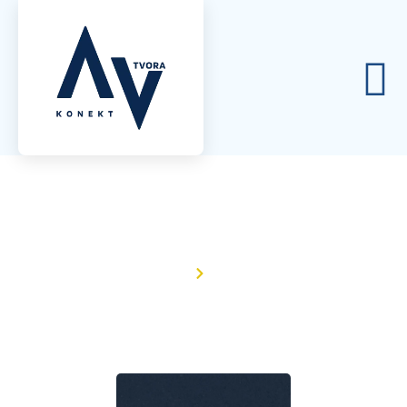
Apie mus
Pagrindinis
Apie mus