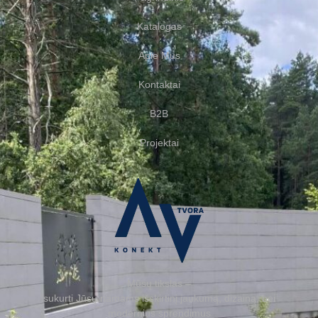
Katalogas
Apie Mus
Kontaktai
B2B
Projektai
Mūsų tikslas –
sukurti Jūsų namams išskirtinį jaukumą, dizainą, bei
modernius sprendimus