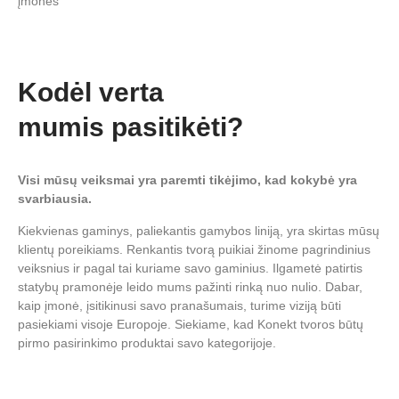
įmonės
Kodėl verta
mumis pasitikėti?
Visi mūsų veiksmai yra paremti tikėjimo, kad kokybė yra
svarbiausia.
Kiekvienas gaminys, paliekantis gamybos liniją, yra skirtas mūsų
klientų poreikiams. Renkantis tvorą puikiai žinome pagrindinius
veiksnius ir pagal tai kuriame savo gaminius. Ilgametė patirtis
statybų pramonėje leido mums pažinti rinką nuo nulio. Dabar,
kaip įmonė, įsitikinusi savo pranašumais, turime viziją būti
pasiekiami visoje Europoje. Siekiame, kad Konekt tvoros būtų
pirmo pasirinkimo produktai savo kategorijoje.