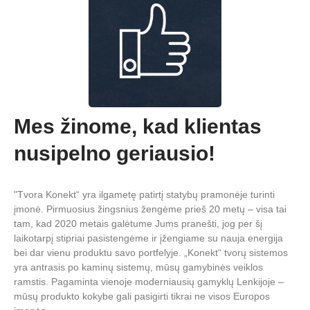
Mes žinome, kad klientas
nusipelno geriausio!
"Tvora Konekt“ yra ilgametę patirtį statybų pramonėje turinti
įmonė. Pirmuosius žingsnius žengėme prieš 20 metų – visa tai
tam, kad 2020 metais galėtume Jums pranešti, jog per šį
laikotarpį stipriai pasistengėme ir įžengiame su nauja energija
bei dar vienu produktu savo portfelyje. „Konekt“ tvorų sistemos
yra antrasis po kaminų sistemų, mūsų gamybinės veiklos
ramstis. Pagaminta vienoje moderniausių gamyklų Lenkijoje –
mūsų produkto kokybe gali pasigirti tikrai ne visos Europos