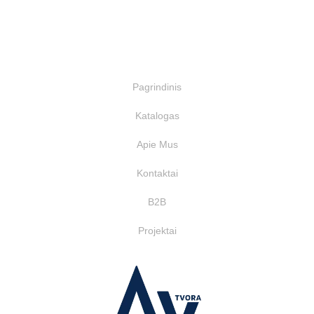
Nuorodos
Pagrindinis
Katalogas
Apie Mus
Kontaktai
B2B
Projektai