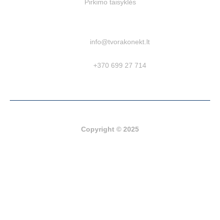
Pirkimo taisyklės
info@tvorakonekt.lt
+370 699 27 714
Powered by
Devguru
Copyright © 2025