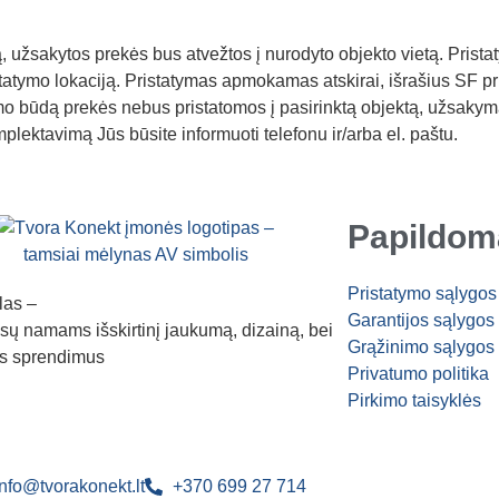
, užsakytos prekės bus atvežtos į nurodyto objekto vietą. Prist
ristatymo lokaciją. Pristatymas apmokamas atskirai, išrašius SF pr
ymo būdą prekės nebus pristatomos į pasirinktą objektą, užsaky
ektavimą Jūs būsite informuoti telefonu ir/arba el. paštu.
Papildom
Pristatymo sąlygos
las –
Garantijos sąlygos
ūsų namams išskirtinį jaukumą, dizainą, bei
Grąžinimo sąlygos
s sprendimus
Privatumo politika
Pirkimo taisyklės
info@tvorakonekt.lt
+370 699 27 714