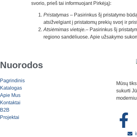
svorio, prieš tai informuojant Pirkėją):
Pristatymas
– Pasirinkus šį pristatymo būdą
atsižvelgiant į pristatomų prekių svorį ir p
Atsiėmimas vietoje.
– Pasirinkus šį pristat
regiono sandėliuose. Apie užsakymo sukompl
Nuorodos
Pagrindinis
Mūsų tiks
Katalogas
sukurti J
Apie Mus
moderniu
Kontaktai
B2B
Projektai