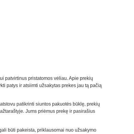
i patvirtinus pristatomos vėliau. Apie prekių
kti patys ir atsiimti užsakytas prekes jau tą pačią
atstovu patikrinti siuntos pakuotės būklę, prekių
 važtaraštyje. Jums priėmus prekę ir pasirašius
 gali būti pakeista, priklausomai nuo užsakymo