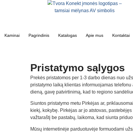
Kaminai
Pagrindinis
Katalogas
Apie mus
Kontaktai
Pristatymo sąlygos
Prekės pristatomos per 1-3 darbo dienas nuo užsak
pristatymo laiką klientas informuojamas telefonu ar
dieną, gavę patvirtinimą, kad to regiono sandėl
Siuntos pristatymo metu Pirkėjas ar, priklausomai
kiekį, kokybę. Pirkėjas ar jo atstovas, pastebėjęs
važtaraštį be pastabų, laikoma, kad siunta priduot
Mūsų internetinėje parduotuvėje formuodami užsak