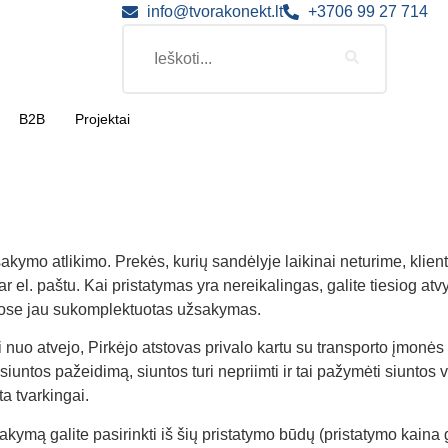
info@tvorakonekt.lt
+3706 99 27 714
B2B
Projektai
ymo atlikimo. Prekės, kurių sandėlyje laikinai neturime, klientu
 el. paštu. Kai pristatymas yra nereikalingas, galite tiesiog atvy
iuose jau sukomplektuotas užsakymas.
 nuo atvejo, Pirkėjo atstovas privalo kartu su transporto įmonės 
 siuntos pažeidimą, siuntos turi nepriimti ir tai pažymėti siuntos
a tvarkingai.
ymą galite pasirinkti iš šių pristatymo būdų (pristatymo kaina