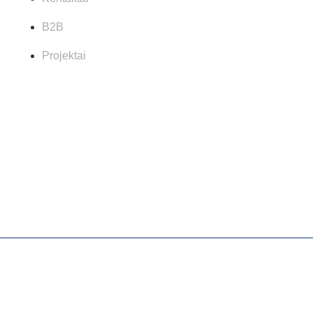
B2B
Projektai
Powered by
Devguru