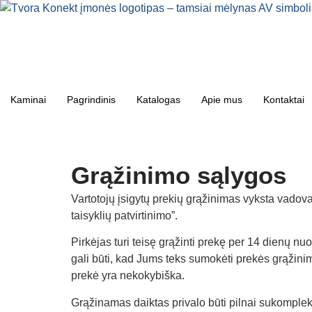
Kaminai
Pagrindinis
Katalogas
Apie mus
Kontaktai
Grąžinimo sąlygos
Vartotojų įsigytų prekių grąžinimas vyksta vadov
taisyklių patvirtinimo”.
Pirkėjas turi teisę grąžinti prekę per 14 dienų n
gali būti, kad Jums teks sumokėti prekės grąžinimo
prekė yra nekokybiška.
Grąžinamas daiktas privalo būti pilnai sukomplekt