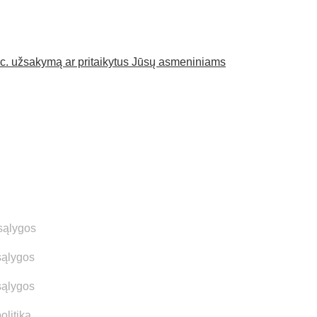
pec. užsakymą ar pritaikytus Jūsų asmeniniams
Papildoma informacija
sąlygos
sąlygos
sąlygos
olitika