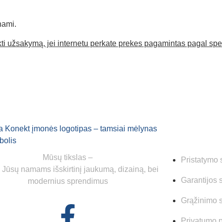
nami.
aukti užsakymą, jei internetu perkate prekes pagamintas pagal s
Mūsų tikslas –
Pristatymo 
i Jūsų namams išskirtinį jaukumą, dizainą, bei
Garantijos 
modernius sprendimus
Grąžinimo 
Privatumo p