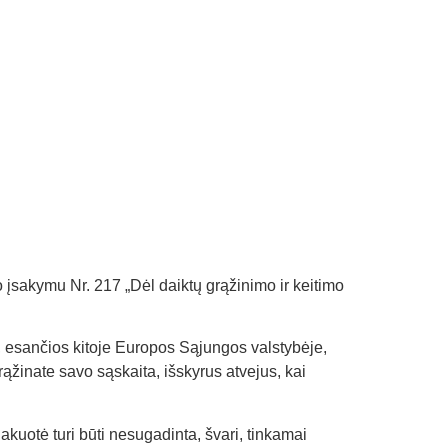
 įsakymu Nr. 217 „Dėl daiktų grąžinimo ir keitimo
s, esančios kitoje Europos Sąjungos valstybėje,
grąžinate savo sąskaita, išskyrus atvejus, kai
akuotė turi būti nesugadinta, švari, tinkamai