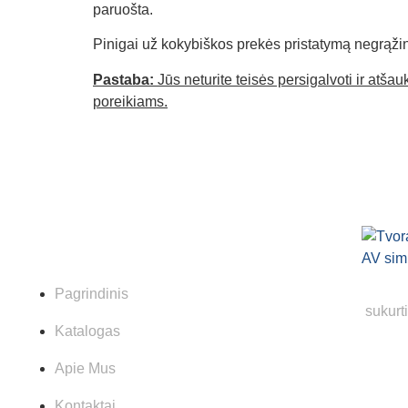
paruošta.
Pinigai už kokybiškos prekės pristatymą negrąži
Pastaba:
Jūs neturite teisės persigalvoti ir atš
poreikiams.
Nuorodos
Pagrindinis
sukurt
Katalogas
Apie Mus
Kontaktai