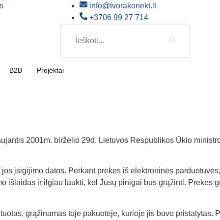
info@tvorakonekt.lt
+3706 99 27 714
B2B
Projektai
aujantis 2001m. birželio 29d. Lietuvos Respublikos Ūkio ministro
uo jos įsigijimo datos. Perkant prekes iš elektroninės parduotuvė
 išlaidas ir ilgiau laukti, kol Jūsų pinigai bus grąžinti. Prekes 
uotas, grąžinamas toje pakuotėje, kurioje jis buvo pristatytas. P