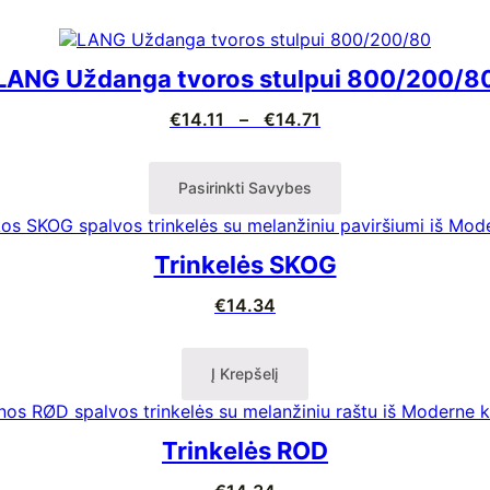
LANG Uždanga tvoros stulpui 800/200/8
Price
€
14.11
–
€
14.71
range:
€14.11
through
Pasirinkti Savybes
€14.71
Trinkelės SKOG
€
14.34
Į Krepšelį
Trinkelės ROD