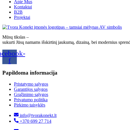
Apie Mus
Kontaktai
B2B
Projektai
Mūsų tikslas –
sukurti Jūsų namams išskirtinį jaukumą, dizainą, bei modernius spren
acebook-
f
Papildoma informacija
Pristatymo sąlygos
Garantijos sąlygos
Grąžinimo sąlygos
Privatumo politika
Pirkimo taisyklės
info@tvorakonekt.lt
+370 699 27 714