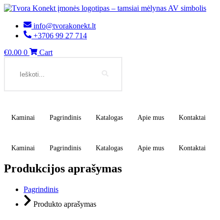
Eiti
prie
turinio
info@tvorakonekt.lt
+3706 99 27 714
€
0.00
0
Cart
Search
Kaminai
Pagrindinis
Katalogas
Apie mus
Kontaktai
Kaminai
Pagrindinis
Katalogas
Apie mus
Kontaktai
Produkcijos aprašymas
Pagrindinis
Produkto aprašymas