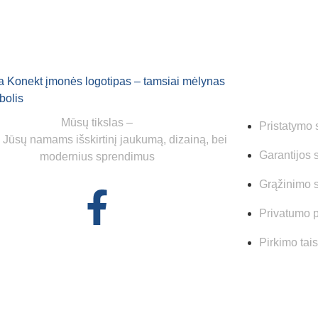
Mūsų tikslas –
Pristatymo 
i Jūsų namams išskirtinį jaukumą, dizainą, bei
Garantijos 
modernius sprendimus
Grąžinimo 
Privatumo p
Pirkimo tai