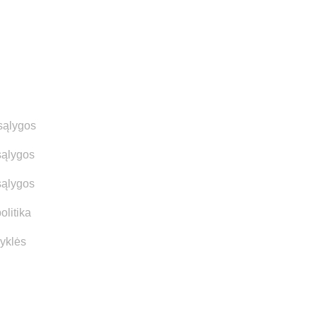
Papildoma informacija
sąlygos
sąlygos
sąlygos
olitika
syklės