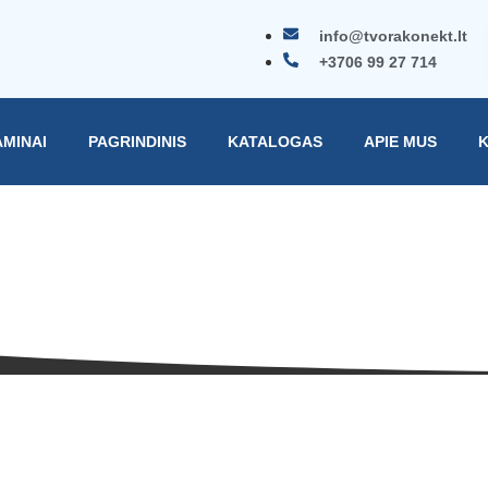
info@tvorakonekt.lt
+3706 99 27 714
AMINAI
PAGRINDINIS
KATALOGAS
APIE MUS
K
dukcijos aprašymas
Pagrindinis